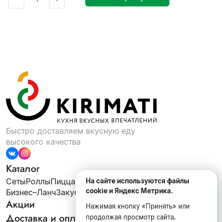
Быстро доставляем вкусную еду
высокого качества
Каталог
Сеты
Роллы
Пицца
Шаурма
ВОК
Супы
Салаты
На сайте используются файлы
cookie и Яндекс Метрика.
Бизнес–Ланч
Закуски
Десерты
Напитки
Акции
Нажимая кнопку «Принять» или
Доставка и оплата
продолжая просмотр сайта,