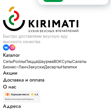
Быстро доставляем вкусную еду
высокого качества
Каталог
Сеты
Роллы
Пицца
Шаурма
ВОК
Супы
Салаты
Бизнес–Ланч
Закуски
Десерты
Напитки
Акции
Доставка и оплата
О нас
Адреса