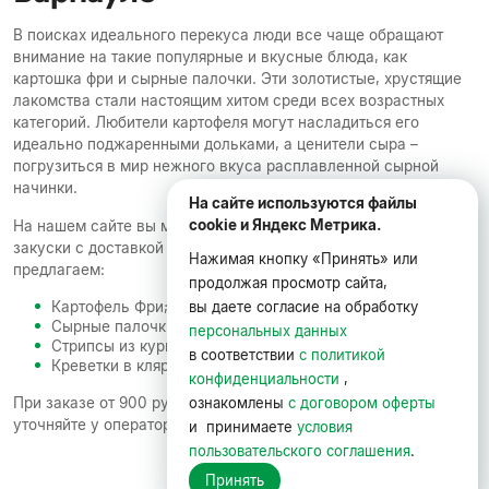
В поисках идеального перекуса люди все чаще обращают
внимание на такие популярные и вкусные блюда, как
картошка фри и сырные палочки. Эти золотистые, хрустящие
лакомства стали настоящим хитом среди всех возрастных
категорий. Любители картофеля могут насладиться его
идеально поджаренными дольками, а ценители сыра –
погрузиться в мир нежного вкуса расплавленной сырной
начинки.
На сайте используются файлы
cookie и Яндекс Метрика.
На нашем сайте вы можете заказать жаренные во фритюре
закуски с доставкой по Барнаулу. В нашем меню мы
Нажимая кнопку «Принять» или
предлагаем:
продолжая просмотр сайта,
вы даете согласие на обработку
Картофель Фри;
Сырные палочки;
персональных данных
Стрипсы из куриного филе;
в соответствии
с политикой
Креветки в кляре.
конфиденциальности
,
ознакомлены
с договором оферты
При заказе от 900 рублей доставляем бесплатно, подробнее
уточняйте у оператора.
и принимаете
условия
пользовательского соглашения
.
Принять