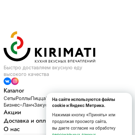
Быстро доставляем вкусную еду
высокого качества
Каталог
Сеты
Роллы
Пицца
Шаурма
ВОК
Супы
Салаты
На сайте используются файлы
Бизнес–Ланч
Закуски
Десерты
Напитки
cookie и Яндекс Метрика.
Акции
Нажимая кнопку «Принять» или
Доставка и оплата
продолжая просмотр сайта,
О нас
вы даете согласие на обработку
персональных данных