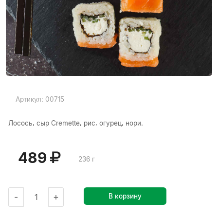
Артикул: 00715
Лосось, сыр Cremette, рис, огурец, нори.
489
236 г
-
+
В корзину