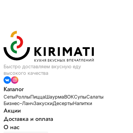
Быстро доставляем вкусную еду
высокого качества
Каталог
Сеты
Роллы
Пицца
Шаурма
ВОК
Супы
Салаты
Бизнес–Ланч
Закуски
Десерты
Напитки
Акции
Доставка и оплата
О нас