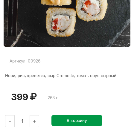
Артикул: 00926
Нори, рис, креветка, сыр Cremette, томат, соус сырный.
399
263 г
-
+
В корзину