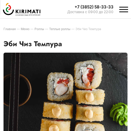
+7 (3852) 58-33-33
Доставка с 09:00 до 22:00
Главная
—
Меню
—
Роллы
—
Теплые роллы
—
Эби Чиз Темпура
Эби Чиз Темпура