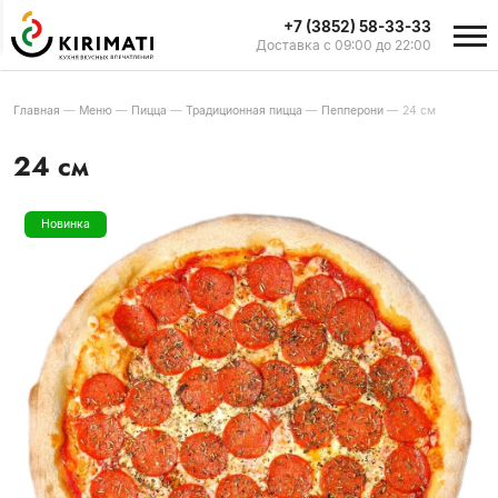
+7 (3852) 58-33-33
Доставка с 09:00 до 22:00
Главная
—
Меню
—
Пицца
—
Традиционная пицца
—
Пепперони
—
24 см
24 см
Новинка