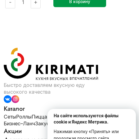
-
+
В корзину
Быстро доставляем вкусную еду
высокого качества
Каталог
На сайте используются файлы
Сеты
Роллы
Пицца
Шаурма
ВОК
Супы
Салаты
cookie и Яндекс Метрика.
Бизнес–Ланч
Закуски
Десерты
Напитки
Акции
Нажимая кнопку «Принять» или
продолжая просмотр сайта,