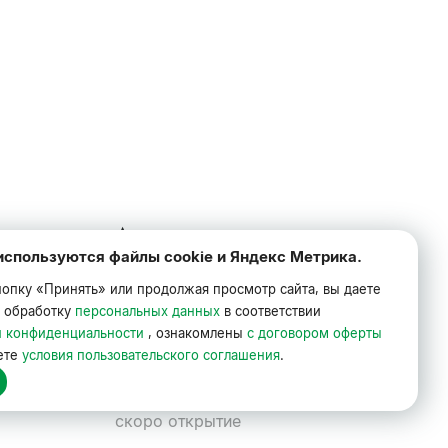
Адреса
используются файлы cookie и Яндекс Метрика.
ка и оплата
Барнаул,ул. Малахова, 134 к2 ЖК
«Рубин»
опку «Принять» или продолжая просмотр сайта, вы даете
+7 (3852) 58-33-33
а обработку
персональных данных
в соответствии
Барнаул, ул. Космонавтов, 17 ЖК
й конфиденциальности
, ознакомлены
с договором оферты
«Маяк»
ете
условия пользовательского соглашения
.
скоро открытие
Барнаул, ул. Попова, 134 ЖК «Марс»
скоро открытие