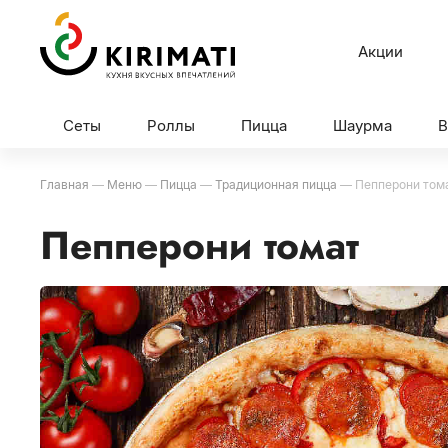
Акции
Сеты
Роллы
Пицца
Шаурма
Главная
—
Меню
—
Пицца
—
Традиционная пицца
—
Пепперони том
Пепперони томат