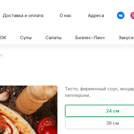
Доставка и оплата
О нас
Адреса
ВОК
Супы
Салаты
Бизнес–Ланч
Закуск
ат
Тесто, фирменный соус, моцар
пепперони.
24 см
39 см