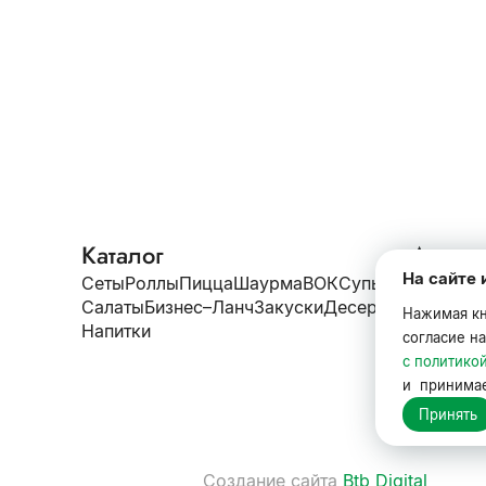
Каталог
Акции
На сайте 
Достав
Сеты
Роллы
Пицца
Шаурма
ВОК
Супы
Салаты
Бизнес–Ланч
Закуски
Десерты
О нас
Нажимая кн
Напитки
согласие н
с политико
и принима
Принять
Создание сайта
Btb Digital