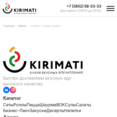
+7 (3852) 58-33-33
Доставка с 09:00 до 22:00
Главная
—
Меню
—
Комбо 2 пиццы-промо
Быстро доставляем вкусную еду
высокого качества
Каталог
Сеты
Роллы
Пицца
Шаурма
ВОК
Супы
Салаты
Бизнес–Ланч
Закуски
Десерты
Напитки
Акции