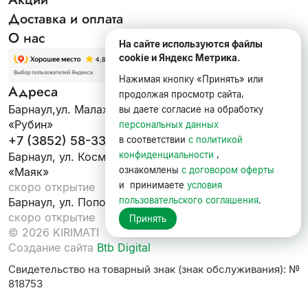
Доставка и оплата
О нас
На сайте используются файлы
cookie и Яндекс Метрика.
Нажимая кнопку «Принять» или
Адреса
продолжая просмотр сайта,
Барнаул,ул. Малахова, 134 к2 ЖК
вы даете согласие на обработку
«Рубин»
персональных данных
+7 (3852) 58-33-33
в соответствии
с политикой
конфиденциальности
,
Барнаул, ул. Космонавтов, 17 ЖК
ознакомлены
с договором оферты
«Маяк»
и принимаете
условия
скоро открытие
пользовательского соглашения
.
Барнаул, ул. Попова, 134 ЖК «Марс»
скоро открытие
Принять
© 2026 KIRIMATI
Создание сайта
Btb Digital
Свидетельство на товарный знак (знак обслуживания): №
818753